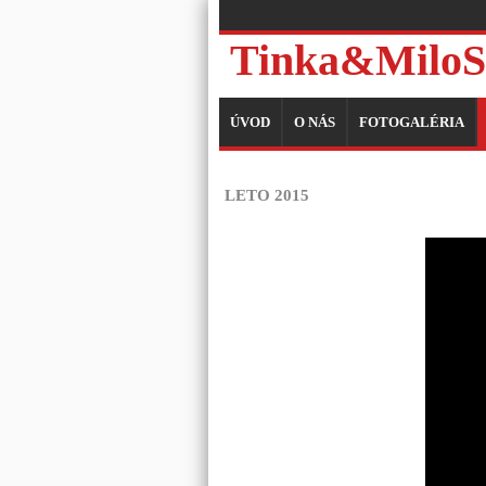
Tinka&MiloS
ÚVOD
O NÁS
FOTOGALÉRIA
LETO 2015