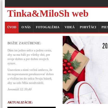
Tinka&MiloSh web
ÚVOD
O NÁS
FOTOGALÉRIA
VIDEÁ
POBYŤÁCI
PIE
BOŽIE ZASĽÚBENIE:
Dám im jedno srdce a jednu cestu,
aby sa ma báli po všetky dni, pre
svoje dobro a pre dobro svojich
synov.
Uzavriem s nimi večnú zmluvu, že
im neprestanem preukazovať dobro
a vložím im do srdca Svoju bázeň,
aby sa odo Mňa neodvrátili.
Jeremiáš 32:39,40
AKTUALIZÁCIE: