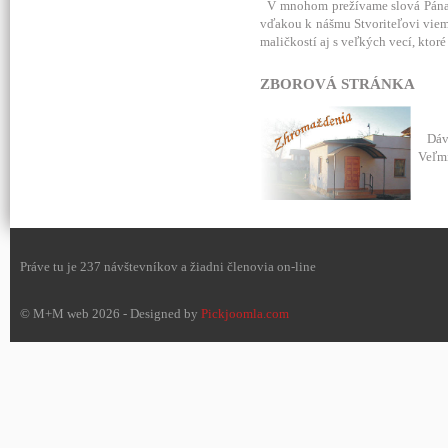
V mnohom prežívame slová Pána J
vďakou k nášmu Stvoriteľovi vieme
maličkostí aj s veľkých vecí, ktor
ZBOROVÁ STRÁNKA
Dáva
Veľmi
Práve tu je 237 návštevníkov a žiadni členovia on-line
© M+M web 2026 - Designed by
Pickjoomla.com