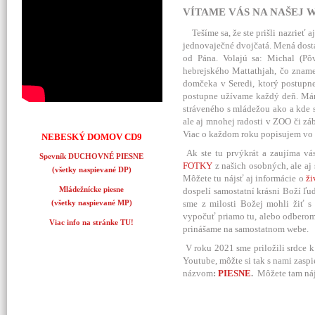
VÍTAME VÁS NA NAŠEJ W
Tešíme sa, že ste prišli nazrieť 
jednovaječné dvojčatá. Mená dostal
od Pána. Volajú sa: Michal (P
hebrejského Mattathjah, čo zna
domčeka v Seredi, ktorý postupn
postupne užívame každý deň. Mám
stráveného s mládežou ako a kde s
ale aj mnohej radosti v ZOO či zá
Viac o každom roku popisujem vo
NEBESKÝ DOMOV CD9
Ak ste tu prvýkrát a zaujíma vá
Spevník DUCHOVNÉ PIESNE
FOTKY
z našich osobných, ale aj 
(všetky naspievané DP)
Môžete tu nájsť aj informácie o
ži
Mládežnícke piesne
dospelí samostatní krásni Boží ľu
sme z milosti Božej mohli žiť 
(všetky naspievané MP)
vypočuť priamo tu, alebo odbero
Viac info na stránke TU!
prinášame na samostatnom webe.
V roku 2021 sme priložili srdce k 
Youtube, môžte si tak s nami zaspi
názvom
:
PIESNE
.
Môžete tam náj