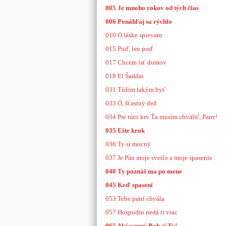
005 Je mnoho rokov od tých čias
006 Ponáhľaj sa rýchlo
010 O láske spievam
015 Poď, len poď
017 Chcem ísť domov
018 El Šaddai
031 Túžim takým byť
033 Ó, šťastný deň
034 Pre túto krv Ťa musím chváliť, Pane!
035 Ešte krok
036 Ty si mocný
037 Je Pán moje svetlo a moje spasenie
040 Ty poznáš ma po mene
045 Keď spasení
053 Tebe patrí chvála
057 Hospodin nedá ti viac
065 Aký verný Boh si Ty!