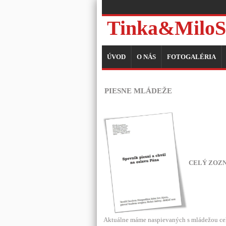
Tinka&MiloS
ÚVOD
O NÁS
FOTOGALÉRIA
PIESNE MLÁDEŽE
CELÝ ZOZN
Aktuálne máme naspievaných s mládežou celk