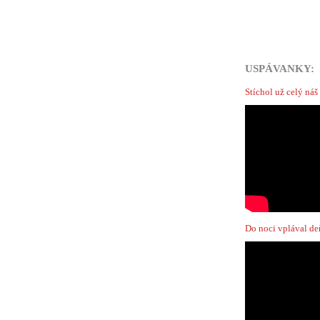
USPÁVANKY:
Stíchol už celý ná
Do noci vplával de