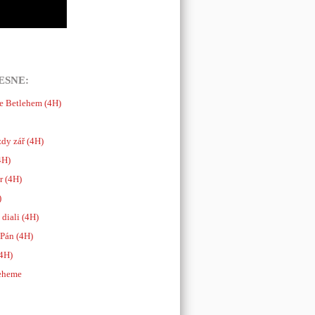
ESNE:
e Betlehem (4H)
dy zář (4H)
4H)
r (4H)
)
 diali (4H)
 Pán (4H)
(4H)
leheme