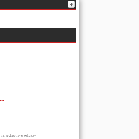
ána
na jednotlivé odkazy: