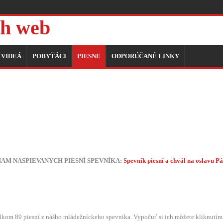
h web
VIDEÁ
POBYŤÁCI
PIESNE
ODPORÚČANÉ LINKY
AM NASPIEVANÝCH PIESNÍ SPEVNÍKA:
Spevník piesní a chvál na oslavu P
om 89 piesní z nášho mládežníckeho spevníka. Vypočuť si ich môžete kliknutím 