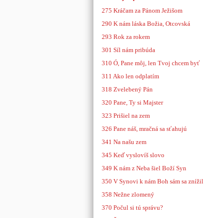
275
Kráčam za Pánom Ježišom
290 K nám láska Božia, Otcovská
293 Rok za rokem
301 Síl nám pribúda
310 Ó, Pane môj, len Tvoj chcem byť
311 Ako len odplatím
318 Zvelebený Pán
320 Pane, Ty si Majster
323 Prišiel na zem
326 Pane náš, mračná sa sťahujú
341 Na našu zem
345 Keď vyslovíš slovo
349 K nám z Neba šiel Boží Syn
350 V Synovi k nám Boh sám sa znížil
358 Nežne zlomený
370 Počul si tú správu?