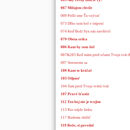
067 Milujem chvíle
069 Prišli sme Ťa vzývať
073 Dlho som bol v trápení
074 Keď Boží Syn nás navštívil
079 Obeta srdca
086 Kam by som šiel
087&285 Keď mám pred očami Tvoju tvár & 
097 Stretneme sa
100 Kam to kráčaš
103 Odpusť
104 Tam pred Tvoju svätú tvár
107 Pravé šťastie
112 Ten boj nie je tvojím
113 Kto nájde lásku
117 Budeme slúžiť
119 Bože, si povedal