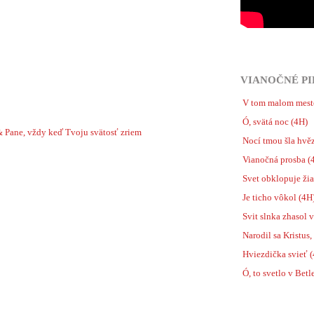
VIANOČNÉ PI
V tom malom mest
Ó, svätá noc (4H)
Pane, vždy keď Tvoju svätosť zriem
Nocí tmou šla hvěz
Vianočná prosba (
Svet obklopuje žia
Je ticho vôkol (4H
Svit slnka zhasol v
Narodil sa Kristus,
Hviezdička svieť 
Ó, to svetlo v Bet