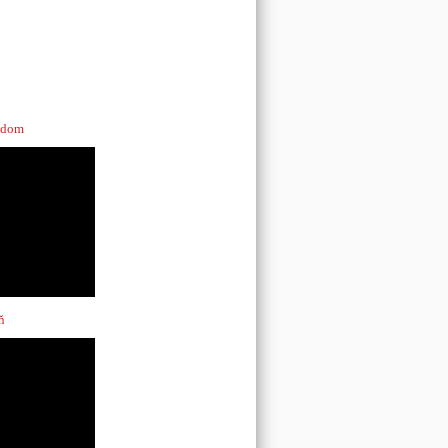
š dom
ň