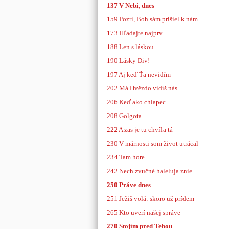
137 V Nebi, dnes
159 Pozri, Boh sám prišiel k nám
173 Hľadajte najprv
188 Len s láskou
190 Lásky Div!
197 Aj keď Ťa nevidím
202 Má Hvězdo vidíš nás
206 Keď ako chlapec
208 Golgota
222 A zas je tu chvíľa tá
230 V márnosti som život utrácal
234 Tam hore
242 Nech zvučné haleluja znie
250 Práve dnes
251 Ježiš volá: skoro už prídem
265 Kto uverí našej správe
270 Stojím pred Tebou