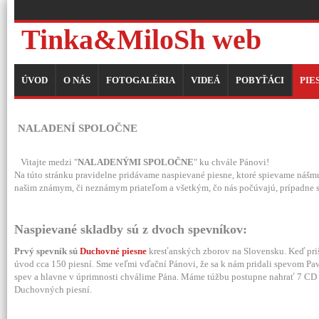
Tinka&MiloSh web
ÚVOD
O NÁS
FOTOGALÉRIA
VIDEÁ
POBYŤÁCI
PIE
NALADENÍ SPOLOČNE
Vitajte medzi "
NALADENÝMI SPOLOČNE
" ku chvále Pánovi!
Na túto stránku pravidelne pridávame naspievané piesne, ktoré spievame nášm
našim známym, či neznámym priateľom a všetkým, čo nás počúvajú, prípadne si
Naspievané skladby sú z dvoch spevníkov:
Prvý spevník
sú
Duchovné piesne
kresťanských zborov na Slovensku. Keď priš
úvod cca 150 piesní. Sme veľmi vďační Pánovi, že sa k nám pridali spevom Pa
spev a hlavne v úprimnosti chválime Pána. Máme túžbu postupne nahrať 7 CD
Duchovných piesní.