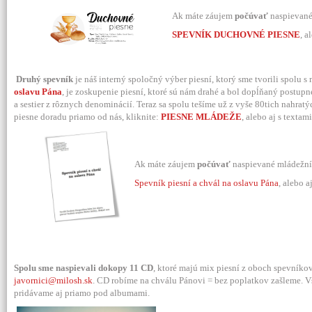
Ak máte záujem
počúvať
naspievané
SPEVNÍK DUCHOVNÉ PIESNE
, a
Druhý spevník
je náš interný spoločný výber piesní, ktorý sme tvorili spolu s
oslavu Pána
, je zoskupenie piesní, ktoré sú nám drahé a bol dopĺňaný postupn
a sestier z rôznych denominácií. Teraz sa spolu tešíme už z vyše 80tich nahra
piesne doradu priamo od nás, kliknite:
PIESNE MLÁDEŽE
, alebo aj s texta
Ak máte záujem
počúvať
naspievané mládežníc
Spevník piesní a chvál na oslavu Pána
, alebo a
Spolu sme naspievali dokopy 11 CD
, ktoré majú mix piesní z oboch spevníko
javornici@milosh.sk
. CD robíme na chválu Pánovi = bez poplatkov zašleme. Vš
pridávame aj priamo pod albumami.