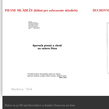
PIESNE MLÁDEŽE (klikni pre zobrazenie skladieb):
DUCHOVNÉ P
Návštevy: 7454
Práve tu je 69 návštevníkov a žiadni členovia on-line