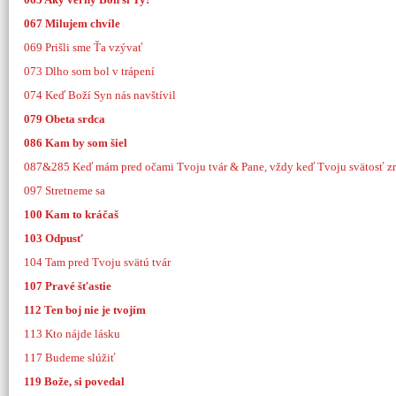
067 Milujem chvíle
069 Prišli sme Ťa vzývať
073 Dlho som bol v trápení
074 Keď Boží Syn nás navštívil
079 Obeta srdca
086 Kam by som šiel
087&285 Keď mám pred očami Tvoju tvár & Pane, vždy keď Tvoju svätosť z
097 Stretneme sa
100 Kam to kráčaš
103 Odpusť
104 Tam pred Tvoju svätú tvár
107 Pravé šťastie
112 Ten boj nie je tvojím
113 Kto nájde lásku
117 Budeme slúžiť
119 Bože, si povedal