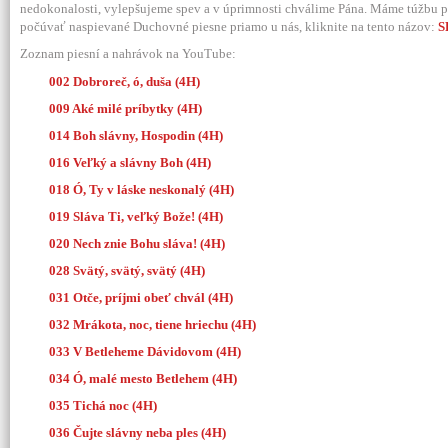
nedokonalosti, vylepšujeme spev a v úprimnosti chválime Pána. Máme túžbu p
počúvať naspievané Duchovné piesne priamo u nás, kliknite na tento názov:
S
Zoznam piesní a nahrávok na YouTube:
002 Dobroreč, ó, duša (4H)
009 Aké milé príbytky (4H)
014 Boh slávny, Hospodin (4H)
016 Veľký a slávny Boh (4H)
018 Ó, Ty v láske neskonalý (4H)
019 Sláva Ti, veľký Bože! (4H)
020 Nech znie Bohu sláva! (4H)
028 Svätý, svätý, svätý (4H)
031 Otče, príjmi obeť chvál (4H)
032 Mrákota, noc, tiene hriechu (4H)
033 V Betleheme Dávidovom (4H)
034 Ó, malé mesto Betlehem (4H)
035 Tichá noc (4H)
036 Čujte slávny neba ples (4H)