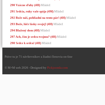
290 Vzácne sľuby (4H)
Mládež
291 Srdcia, ruky vaše spája (4M)
Mládež
292 Bože náš, pohliadni na tento pár! (4H)
Mládež
293 Bože, lúče lásky svojej! (4H)
Mládež
294 Blažený dom (4H)
Mládež
297 Ach, čím je srdcu tvojmu? (4H)
Mládež
298 Srdce k srdcu! (4H)
Mládež
Práve tu je 71 návštevníkov a žiadni členovia on-line
© M+M web 2026 - Designed by
Pickjoomla.com