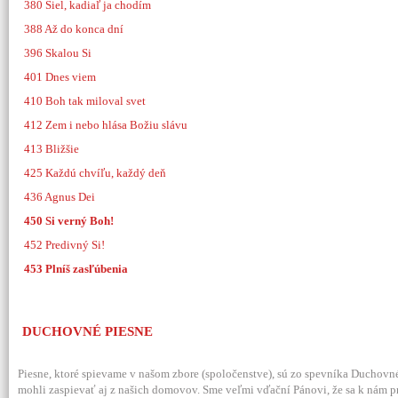
380 Šiel, kadiaľ ja chodím
388 Až do konca dní
396 Skalou Si
401 Dnes viem
410 Boh tak miloval svet
412 Zem i nebo hlása Božiu slávu
413 Bližšie
425 Každú chvíľu, každý deň
436 Agnus Dei
450 Si verný Boh!
452 Predivný Si!
453 Plníš zasľúbenia
DUCHOVNÉ PIESNE
Piesne, ktoré spievame v našom zbore (spoločenstve), sú zo spevníka Duchovné
mohli zaspievať aj z našich domovov.
Sme veľmi vďační Pánovi, že sa k nám pr