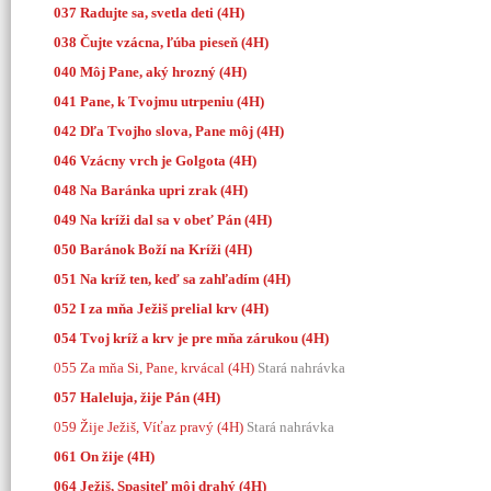
037 Radujte sa, svetla deti (4H)
038 Čujte vzácna, ľúba pieseň (4H)
040 Môj Pane, aký hrozný (4H)
041 Pane, k Tvojmu utrpeniu (4H)
042 Dľa Tvojho slova, Pane môj (4H)
046 Vzácny vrch je Golgota (4H)
048 Na Baránka upri zrak (4H)
049 Na kríži dal sa v obeť Pán (4H)
050 Baránok Boží na Kríži (4H)
051 Na kríž ten, keď sa zahľadím (4H)
052
I za mňa Ježiš prelial krv (4H)
054 Tvoj kríž a krv je pre mňa zárukou (4H)
055 Za mňa Si, Pane, krvácal (4H)
Stará nahrávka
057 Haleluja, žije Pán (4H)
059 Žije Ježiš, Víťaz pravý (4H)
Stará nahrávka
061 On žije (4H)
064 Ježiš, Spasiteľ môj drahý (4H)