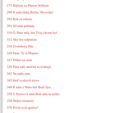
275
Kráčam za Pánom Ježišom
290 K nám láska Božia, Otcovská
293 Rok za rokem
301 Síl nám pribúda
310 Ó, Pane môj, len Tvoj chcem byť
311 Ako len odplatím
318 Zvelebený Pán
320 Pane, Ty si Majster
323 Prišiel na zem
326 Pane náš, mračná sa sťahujú
341 Na našu zem
345 Keď vyslovíš slovo
349 K nám z Neba šiel Boží Syn
350 V Synovi k nám Boh sám sa znížil
358 Nežne zlomený
370 Počul si tú správu?