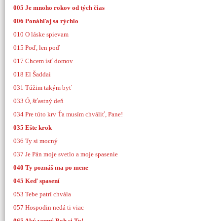
005 Je mnoho rokov od tých čias
006 Ponáhľaj sa rýchlo
010 O láske spievam
015 Poď, len poď
017 Chcem ísť domov
018 El Šaddai
031 Túžim takým byť
033 Ó, šťastný deň
034 Pre túto krv Ťa musím chváliť, Pane!
035 Ešte krok
036 Ty si mocný
037 Je Pán moje svetlo a moje spasenie
040 Ty poznáš ma po mene
045 Keď spasení
053 Tebe patrí chvála
057 Hospodin nedá ti viac
065 Aký verný Boh si Ty!