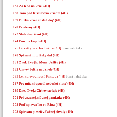
065 Za teba na kríži (4H)
068 Tam pod Kristovým krížom (4H)
069 Blízko kríža zostať daj! (4H)
070 Predivný (4H)
072 Slobodný život (4H)
074 Pán ma kúpil (4H)
075 Do svätyne vchod máme (4H)
Stará nahrávka
078 Spásu si mi z lásky dal (4H)
081 Zvuk Tvojho Mena, Ježišu (4H)
082 Umytý belšie nad sneh (4H)
083 Len spravodlivosť Kristova (4H)
Stará nahrávka
087 Pre mňa si opustil nebeskú vlasť (4H)
089 Dnes Tvoja Cirkev stoluje (4H)
091 Pri vzácnej, slávnej pamiatke (4H)
092 Poď spievať ku cti Pána (4H)
093 Spievam pieseň vďačnej chvály (4H)