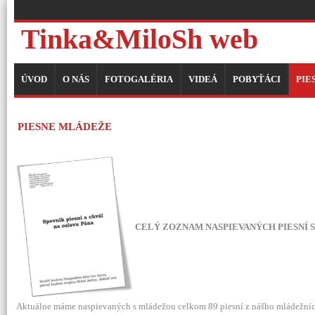
Tinka&MiloSh web
ÚVOD
O NÁS
FOTOGALÉRIA
VIDEÁ
POBYŤÁCI
PIE
PIESNE MLÁDEŽE
CELÝ ZOZNAM NASPIEVANÝCH PIESNÍ 
Aktuálne máme naspievaných s mládežou celkom 89 piesní z nášho mládežníck