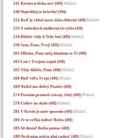
241 Kristovu lásku nes! (4H)
Mládež
246 Nepoddaj sa hriechu! (4H)
252 Keď je vôkol more žitia zbúrené (4H)
Mládež
253 Z nebeských nádherných výšin (4H)
254 Bližšie vždy k Tebe len! (4H)
Mládež
258 Som, Pane, Tvoj! (4H)
Mládež
261 Hlboko, Pane môj, klaniam sa Ti (4H)
263 Len v Tvojom zajatí (4H)
265 Vždy bližšie, Pane (4H)
Mládež
266 Buď vôľa Tvoja (4H)
Mládež
269 Našiel ma dobrý Pastier (4H)
274 Poznám prameň vzácny, čistý (4H)
Mládež
279 Cirkev na skale (4H)
Mládež
281
V Kristu je naše spasenie (4H)
Mládež
284 Je to veľká milosť Božia (4H)
285 Až dosiaľ Božia pomoc (4H)
289 Nech nám srdcia plní radosť (4H)
Mládež