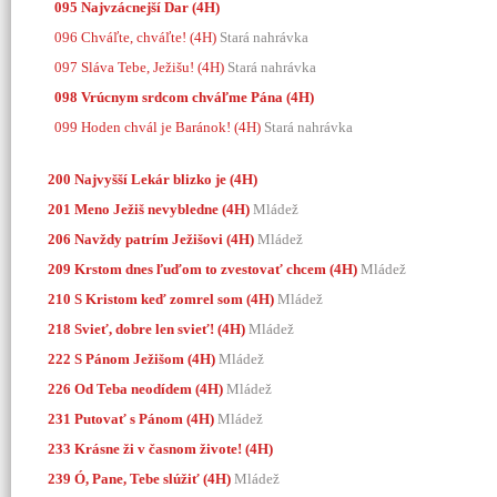
095 Najvzácnejší Dar (4H)
096 Chváľte, chváľte! (4H)
Stará nahrávka
097 Sláva Tebe, Ježišu! (4H)
Stará nahrávka
098 Vrúcnym srdcom chváľme Pána (4H)
099 Hoden chvál je Baránok! (4H)
Stará nahrávka
200 Najvyšší Lekár blizko je (4H)
201 Meno Ježiš nevybledne (4H)
Mládež
206 Navždy patrím Ježišovi (4H)
Mládež
209 Krstom dnes ľuďom to zvestovať chcem (4H)
Mládež
210 S Kristom keď zomrel som (4H)
Mládež
218 Svieť, dobre len svieť! (4H)
Mládež
222 S Pánom Ježišom (4H)
Mládež
226 Od Teba neodídem (4H)
Mládež
231 Putovať s Pánom (4H)
Mládež
233 Krásne ži v časnom živote! (4H)
239 Ó, Pane, Tebe slúžiť (4H)
Mládež