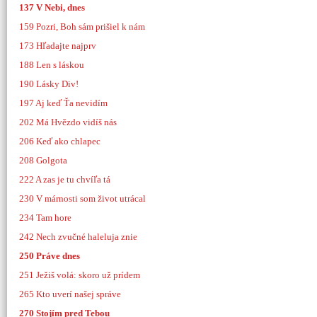
137 V Nebi, dnes
159 Pozri, Boh sám prišiel k nám
173 Hľadajte najprv
188 Len s láskou
190 Lásky Div!
197 Aj keď Ťa nevidím
202 Má Hvězdo vidíš nás
206 Keď ako chlapec
208 Golgota
222 A zas je tu chvíľa tá
230 V márnosti som život utrácal
234 Tam hore
242 Nech zvučné haleluja znie
250 Práve dnes
251 Ježiš volá: skoro už prídem
265 Kto uverí našej správe
270 Stojím pred Tebou