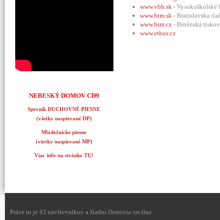
www.vbh.sk
- Vysokoškolské b
www.btm.sk
- Bratislavska tla
www.btm.cz
- Brněnská tiskov
www.ethos.cz
NEBESKÝ DOMOV CD9
Spevník DUCHOVNÉ PIESNE
(všetky naspievané DP)
Mládežnícke piesne
(všetky naspievané MP)
Viac info na stránke TU!
Práve tu je 43 návštevníkov a žiadni členovia on-line