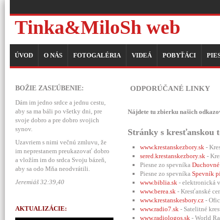
Tinka&MiloSh web
ÚVOD
O NÁS
FOTOGALÉRIA
VIDEÁ
POBYŤÁCI
PIE
BOŽIE ZASĽÚBENIE:
ODPORÚČANÉ LINKY
Dám im jedno srdce a jednu cestu,
aby sa ma báli po všetky dni, pre
Nájdete tu zbierku našich odkazov
svoje dobro a pre dobro svojich
synov.
Stránky s kresťanskou 
Uzavriem s nimi večnú zmluvu, že
www.krestanskezbory.sk
- Kre
im neprestanem preukazovať dobro
sered.krestanskezbory.sk
- Kre
a vložím im do srdca Svoju bázeň,
Piesne zo spevníka
Duchovné 
aby sa odo Mňa neodvrátili.
Piesne zo spevníka
Spevník pi
Jeremiáš 32:39,40
www.biblia.sk
- elektronická 
www.berea.sk
- Kresťanské c
www.krestanskesbory.cz
- Ofi
AKTUALIZÁCIE:
www.radio7.sk
- Satelitné kre
www.radiologos.sk
- World Ra