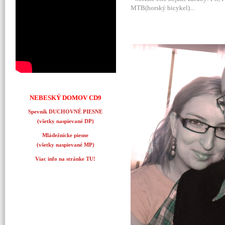
MTB(horský bicykel)...
NEBESKÝ DOMOV CD9
Spevník DUCHOVNÉ PIESNE
(všetky naspievané DP)
Mládežnícke piesne
(všetky naspievané MP)
Viac info na stránke TU!