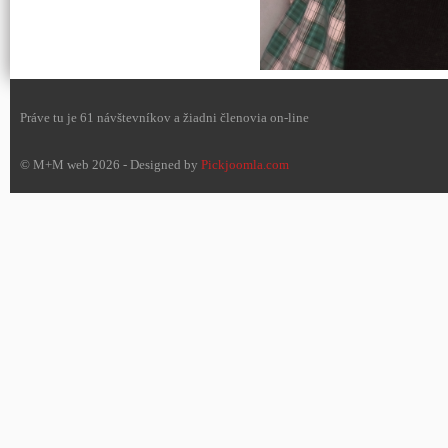
Práve tu je 61 návštevníkov a žiadni členovia on-line
© M+M web 2026 - Designed by
Pickjoomla.com