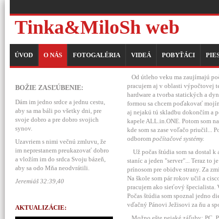
Tinka&MiloSh web
ÚVOD
O NÁS
FOTOGALÉRIA
VIDEÁ
POBYŤÁCI
PIE
Od útleho veku ma zaujímajú počít
pracujem aj v oblasti výpočtovej t
BOŽIE ZASĽÚBENIE:
hardware a tvorba statických a dy
Dám im jedno srdce a jednu cestu,
formou sa chcem poďakovať mojím r
aby sa ma báli po všetky dni, pre
aj nejakú tú skladbu dokončím a p
svoje dobro a pre dobro svojich
kapele ALL.in.ONE. Potom som na 
synov.
kde som sa zase voľačo priučil... 
odborom
počítačové systémy.
Uzavriem s nimi večnú zmluvu, že
im neprestanem preukazovať dobro
Už počas štúdia som sa dostal k ad
a vložím im do srdca Svoju bázeň,
staníc a jeden "server"... Teraz t
aby sa odo Mňa neodvrátili.
prínosom pre obidve strany. Za zm
Na škole som pár rokov učil a ci
Jeremiáš 32:39,40
pracujem ako sieťový špecialista.
Počas štúdia som spoznal jedno di
vďačný Pánovi Ježisovi za ňu a s
AKTUALIZÁCIE:
Možno ešte nejaké záľuby: PC, PC, 