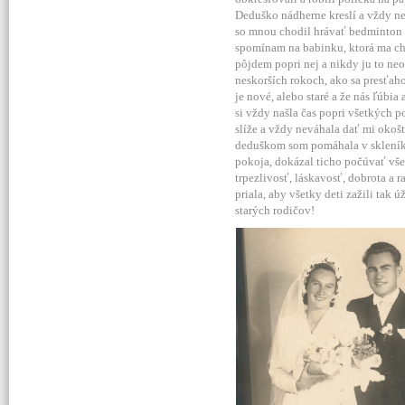
Deduško nádherne kreslí a vždy nev
so mnou chodil hrávať bedminton a
spomínam na babinku, ktorá ma chod
pôjdem popri nej a nikdy ju to neo
neskorších rokoch, ako sa presťah
je nové, alebo staré a že nás ľúbi
si vždy našla čas popri všetkých p
slíže a vždy neváhala dať mi okošt
deduškom som pomáhala v skleníku
pokoja, dokázal ticho počúvať vše
trpezlivosť, láskavosť, dobrota a 
priala, aby všetky deti zažili tak
starých rodičov!