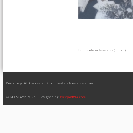
Starí rodičia Javoroví (Tinka)
Práve tu je 413 návštevníkov a žiadni členovia on-line
© M+M web 2026 - Designed by
Pickjoomla.com