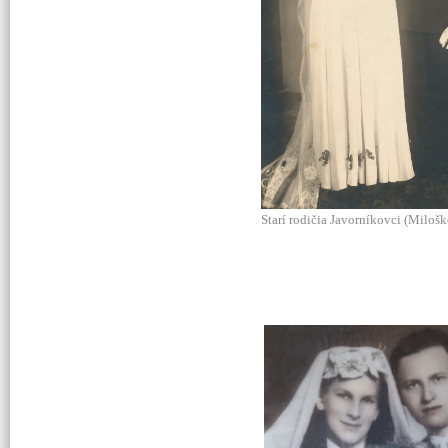
Starí rodičia Javorníkovci (Milošk