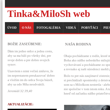
Tinka&MiloSh web
ÚVOD
O NÁS
FOTOGALÉRIA
VIDEÁ
POBYŤÁCI
PIE
BOŽIE ZASĽÚBENIE:
NAŠA RODINA
Dám im jedno srdce a jednu cestu,
aby sa ma báli po všetky dni, pre
Obaja pochádzame z rodín, ktoré m
svoje dobro a pre dobro svojich
Boha ako nášho nebeského milujúc
synov.
vychovávaní a pochádzame zo spolo
a rovnako aj naši súrodenci mohli 
Uzavriem s nimi večnú zmluvu, že
im neprestanem preukazovať dobro
Bolo to pre nás zaujímavé zistenie
a vložím im do srdca Svoju bázeň,
si prechádzali spomienky z detstva
aby sa odo Mňa neodvrátili.
som sa s Miloškom nestretla - ale
nie spoločne v tom istom roku. A ta
Jeremiáš 32:39,40
hneď od začiatku nášho priateľstva
AKTUALIZÁCIE: