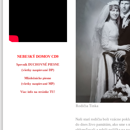
NEBESKÝ DOMOV CD9
Spevník DUCHOVNÉ PIESNE
(všetky naspievané DP)
Mládežnícke piesne
(všetky naspievané MP)
Viac info na stránke TU!
Rodičia Tinka
Naši starí rodičia boli vzácne po
do dnes živo pamätám, ako sme s 
obkresľovali a robili políčka na p